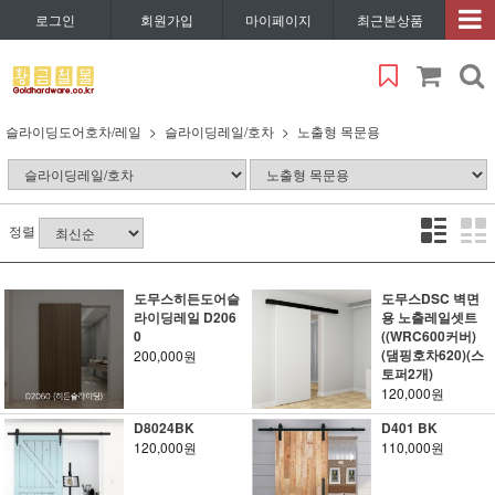
로그인
회원가입
마이페이지
최근본상품
슬라이딩도어호차/레일
슬라이딩레일/호차
노출형 목문용
정렬
도무스히든도어슬
도무스DSC 벽면
라이딩레일 D206
용 노출레일셋트
0
((WRC600커버)
(댐핑호차620)(스
200,000원
토퍼2개)
120,000원
D8024BK
D401 BK
120,000원
110,000원