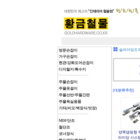
슬라이딩도어
방문손잡이
가구손잡이
현관/강화도어손잡이
디지털키/특수키
------------------------
주물손잡이
주물옷걸이
[대분류추천]
주물선반/주물간판
주물욕실용품
기타(비오/벽장식/빗장)
------------------------
MDF단조
철단조
양쪽댐핑형 
코너장식
라이딩 시스템