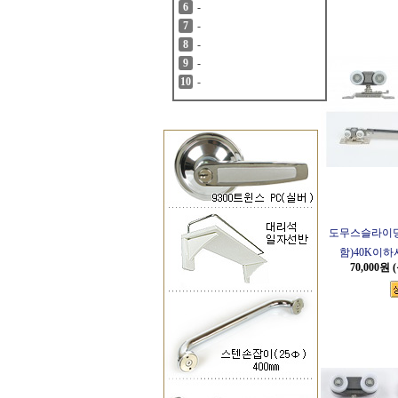
-
6
-
7
-
8
-
9
-
10
도무스슬라이딩D
함)40K이
70,000원