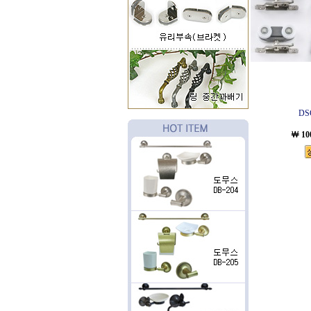
DS
￦ 10