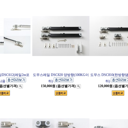
SC612(레일2m포
도무스레일 DSC820 양방향(100KG이
도무스 DSC810(한방향댐
하사용
하)
하)
 (옵션별가격)
150,000원 (옵션별가격)
120,000원 (옵션별