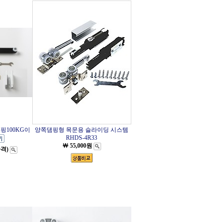
핑100KG이
양쪽댐핑형 목문용 슬라이딩 시스템
RHDS-4R33
￦ 55,000원
가격)