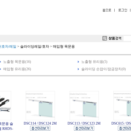
호차/레일
>
슬라이딩레일/호차
>
매입형 목문용
노출형 목문용(16)
노출형 유리용(5)
매입형 유리용(26)
슬라이딩 손잡이/잠금장치(0)
DSC114 / DSC124 2M
DSC113 / DSC123 2M
DSC615 / D
목문용 슬
 RHDS-