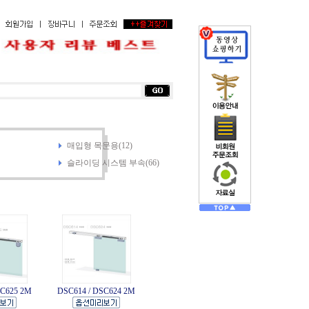
매입형 목문용(12)
슬라이딩 시스템 부속(66)
SC625 2M
DSC614 / DSC624 2M