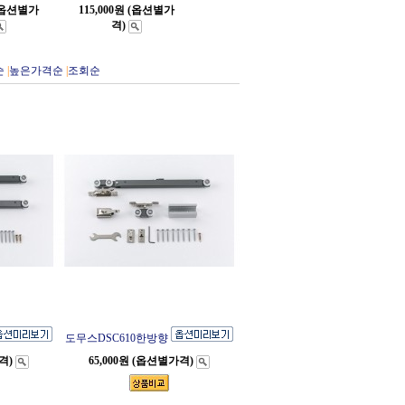
 (옵션별가
115,000원 (옵션별가
격)
순
|
높은가격순
|
조회순
도무스DSC610한방향
격)
65,000원 (옵션별가격)