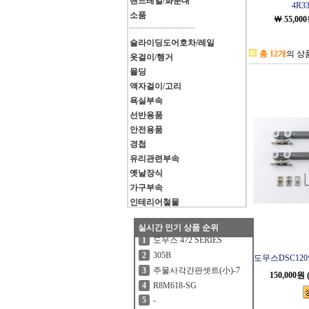
핸드레일/화분대
4R3
소품
￦ 55,00
------------------------
슬라이딩도어호차/레일
총 12개
의 상
옷걸이/행거
몰딩
액자걸이/고리
욕실부속
선반용품
안전용품
경첩
유리관련부속
옛날장식
가구부속
인테리어철물
실시간 인기 상품 순위
도무스 472 SERIES
1
305B
2
도무스DSC12
주물사각간판셋트(小)-7
3
150,000
R8M618-SG
4
-
5