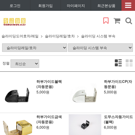
로그인
회원가입
마이페이지
최근본상품
슬라이딩도어호차/레일
슬라이딩레일/호차
슬라이딩 시스템 부속
정렬
하부가이드블랙
하부가이드CP(자
(자동문용)
동문용)
5,000원
5,000원
하부가이드금색
도무스자동가이드
(자동문용)
(블랙)
6,000원
6,000원