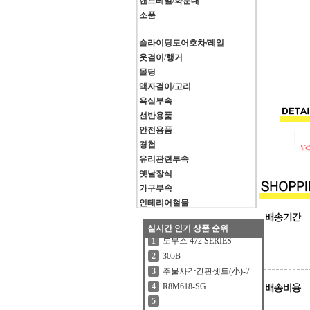
핸드레일/화분대
소품
------------------------
슬라이딩도어호차/레일
옷걸이/행거
몰딩
액자걸이/고리
욕실부속
선반용품
안전용품
경첩
유리관련부속
옛날장식
가구부속
인테리어철물
실시간 인기 상품 순위
도무스 472 SERIES
1
305B
2
주물사각간판셋트(小)-7
3
R8M618-SG
4
-
5