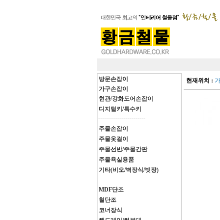
방문손잡이
현재위치 :
가구손잡이
현관/강화도어손잡이
디지털키/특수키
------------------------
주물손잡이
주물옷걸이
주물선반/주물간판
주물욕실용품
기타(비오/벽장식/빗장)
------------------------
MDF단조
철단조
코너장식