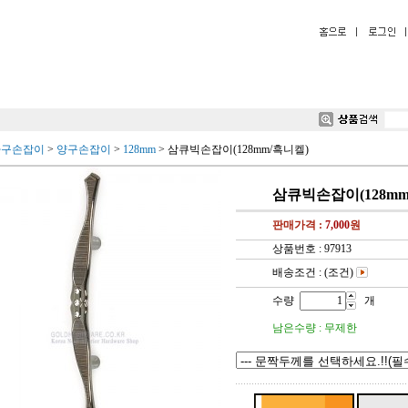
가구손잡이
>
양구손잡이
>
128mm
>
삼큐빅손잡이(128mm/흑니켈)
삼큐빅손잡이(128mm
판매가격 :
7,000
원
상품번호 : 97913
배송조건 : (조건)
수량
개
남은수량 : 무제한