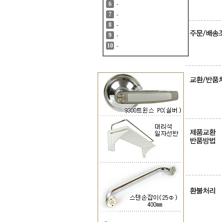
-
6
-
7
-
8
-
9
-
10