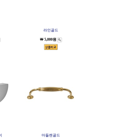
랙
라인골드
￦ 5,000원
이
마들렌골드