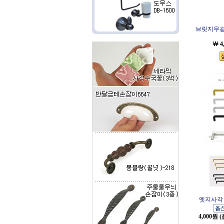
브릿지무광화
￦ 4
엣지사각 
4,000원