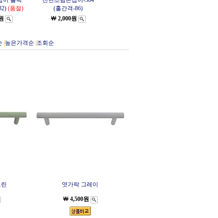
잡이 블랙
전면조립손잡이-304
2)
(품절)
(홀간격-86)
0원
￦ 2,000원
순
|
높은가격순
|
조회순
그린
엿가락 그레이
￦ 4,500원