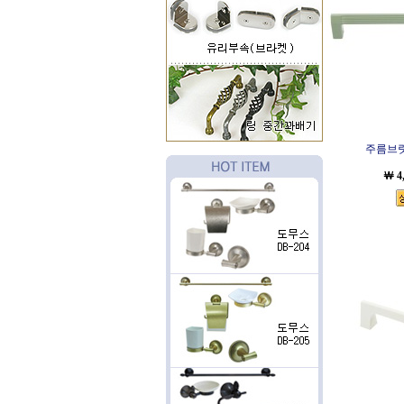
주름브
￦ 4