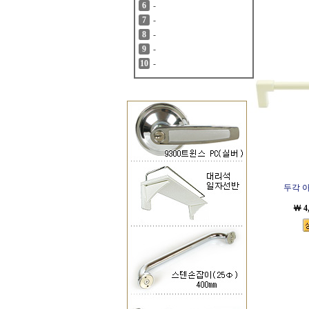
-
6
-
7
-
8
-
9
-
10
두각 
￦ 4