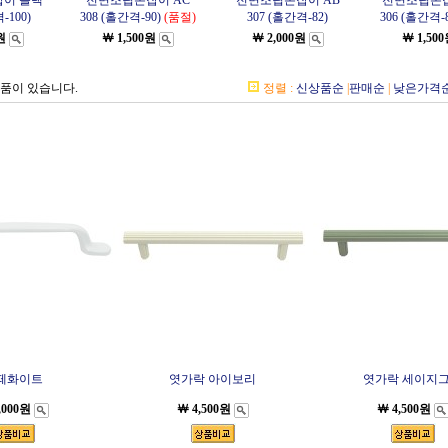
이 블랙
전면조립손잡이 AC
전면조립손잡이 AB
전면조립손
-100)
308 (홀간격-90)
(품절)
307 (홀간격-82)
306 (홀간격-8
원
￦ 1,500원
￦ 2,000원
￦ 1,50
상품이 있습니다.
정렬 :
신상품순
|
판매순
|
낮은가격
떼화이트
엿가락 아이보리
엿가락 세이지
,000원
￦ 4,500원
￦ 4,500원