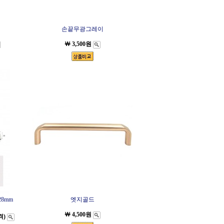
린
손끝무광그레이
￦ 3,500원
8mm
엣지골드
￦ 4,500원
격)