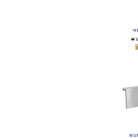
배
￦ 3
평상