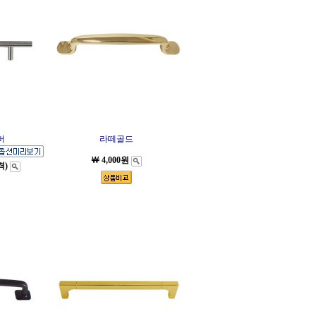
버
라떼골드
￦ 4,000원
격)