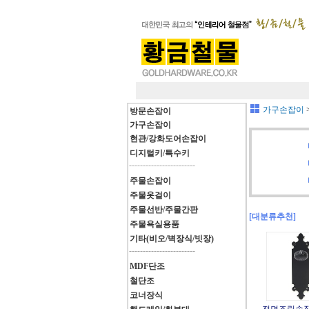
가구손잡이
방문손잡이
가구손잡이
현관/강화도어손잡이
디지털키/특수키
------------------------
주물손잡이
주물옷걸이
주물선반/주물간판
[대분류추천]
주물욕실용품
기타(비오/벽장식/빗장)
------------------------
MDF단조
철단조
코너장식