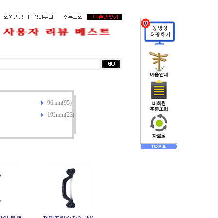
96mm(95)
192mm(23)