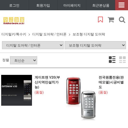
로그인
회원가입
마이페이지
최근본상품
디지털키/특수키
디지탈 도어락 / 인터폰
보조형 디지탈 도어락
정렬
게이트맨 V20(부
전국원룸전용(판
산지역만설치가
매모델)시공비별
능)
도
(품절)
(품절)