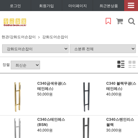
로그인
회원가입
마이페이지
최근본상품
현관/강화도어손잡이
강화도어손잡이
정렬
C340금색유광(스
C340 블랙무광(스
테인레스)
테인레스)
50,000원
40,000원
C340스테인레스
C340스텐인리스
(BSN)
블랙
40,000원
30,000원