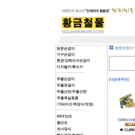
방문손잡이
방문손잡이
가구손잡이
현관/강화도어손잡이
디지털키/특수키
------------------------
주물손잡이
[대분류추천]
주물옷걸이
주물선반/주물간판
주물욕실용품
기타(비오/벽장식/빗장)
------------------------
MDF단조
3100비아트I
철단조
코너장식
￦ 15,00