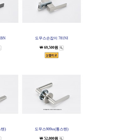
BN
도무스손잡이 781NI
￦ 69,500원
스텐)
도무스909ss(통스텐)
￦ 52,000원