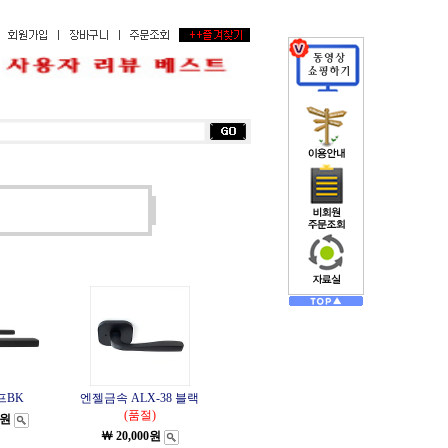
챔프BK
엔젤금속 ALX-38 블랙
(품절)
0원
￦ 20,000원