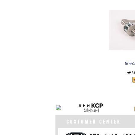
도무스레
￦ 4