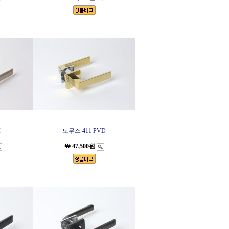
I
도무스 411 PVD
￦ 47,500원