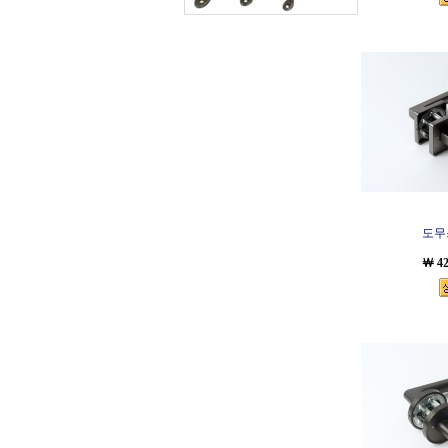
도무스
￦ 4