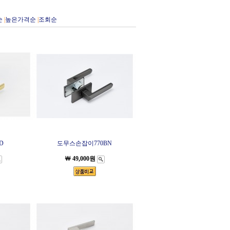
순
|
높은가격순
|
조회순
D
도무스손잡이770BN
￦ 49,000원