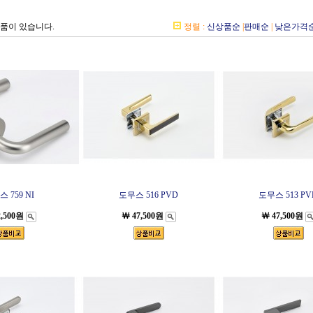
상품이 있습니다.
정렬 :
신상품순
|
판매순
|
낮은가격
 759 NI
도무스 516 PVD
도무스 513 PV
2,500원
￦ 47,500원
￦ 47,500원