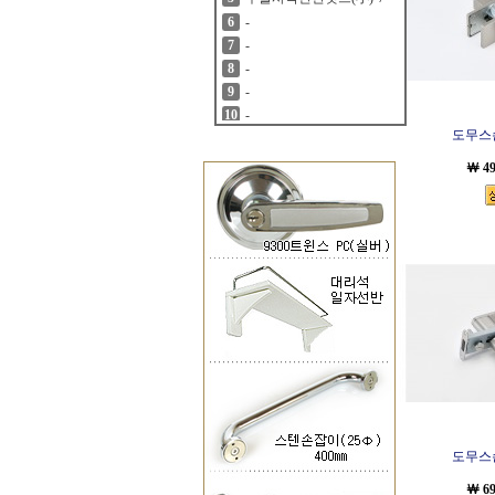
-
6
-
7
-
8
-
9
-
10
도무스손
￦ 4
도무스손
￦ 6