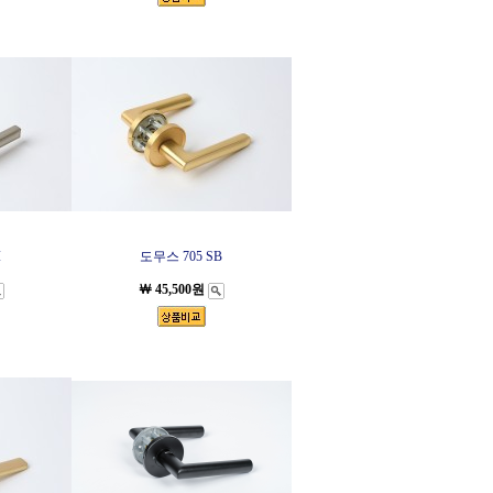
I
도무스 705 SB
￦ 45,500원