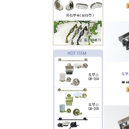
도무스
￦ 4