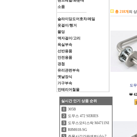
핸드레일/화분대
소품
총 218개
의 
------------------------
슬라이딩도어호차/레일
옷걸이/행거
몰딩
액자걸이/고리
욕실부속
선반용품
안전용품
경첩
유리관련부속
옛날장식
가구부속
도무스
인테리어철물
￦ 4
실시간 인기 상품 순위
305B
1
도무스 472 SERIES
2
도무스모티스락 M4711NI
3
R8M618-SG
4
주물사각간판셋트(小)-7
5