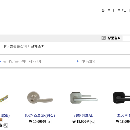
>
레바 방문손잡이
>
전체조회
핀타입(프라이버시)(213)
키타입(5)
I(SB)
850퍼스트GR(침실)
3100 챔프AL
3100 
￦ 15,000원
￦ 18,000원
￦ 18,00
0원