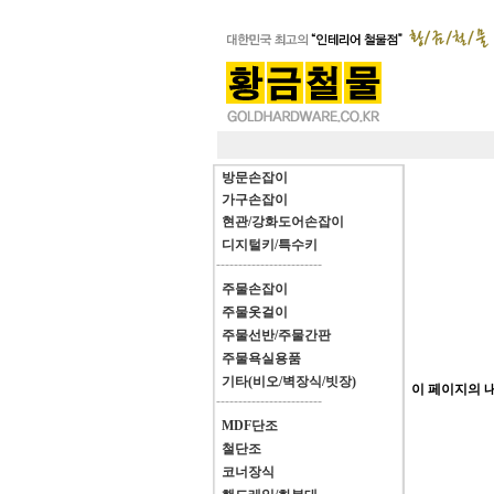
방문손잡이
가구손잡이
현관/강화도어손잡이
디지털키/특수키
------------------------
주물손잡이
주물옷걸이
주물선반/주물간판
주물욕실용품
기타(비오/벽장식/빗장)
이 페이지의 내용
------------------------
MDF단조
철단조
코너장식