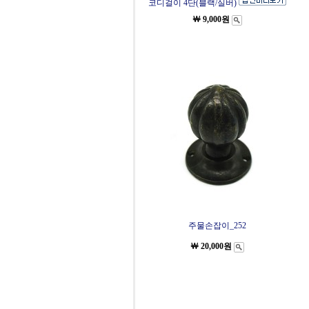
코디걸이 4단(블랙/실버)
￦ 9,000원
주물손잡이_252
￦ 20,000원