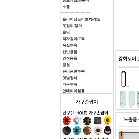
핸드레일/화분대
소품
------------------------
슬라이딩도어호차/레일
옷걸이/행거
몰딩
액자걸이/고리
욕실부속
선반용품
안전용품
경첩
유리관련부속
옛날장식
가구부속
인테리어철물