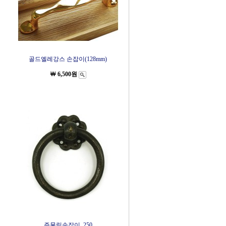
골드엘레강스 손잡이(128mm)
￦ 6,500원
주물링손잡이_250