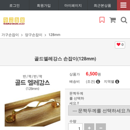
로그인
회원가입
마이페이지
최근본상품
가구손잡이
양구손잡이
128mm
0
골드엘레강스 손잡이(128mm)
6,500
상품가
원
배송비
(조건)
지역별
문짝두께
를 선택하
세요.!!
수량