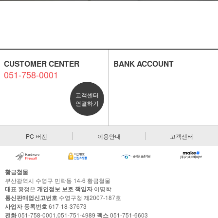
CUSTOMER CENTER
BANK ACCOUNT
051-758-0001
고객센터
연결하기
PC 버전
이용안내
고객센터
황금철물
부산광역시 수영구 민락동 14-6 황금철물
대표
황정은
개인정보 보호 책임자
이명학
통신판매업신고번호
수영구청 제2007-187호
사업자 등록번호
617-18-37673
전화
051-758-0001,051-751-4989
팩스
051-751-6603