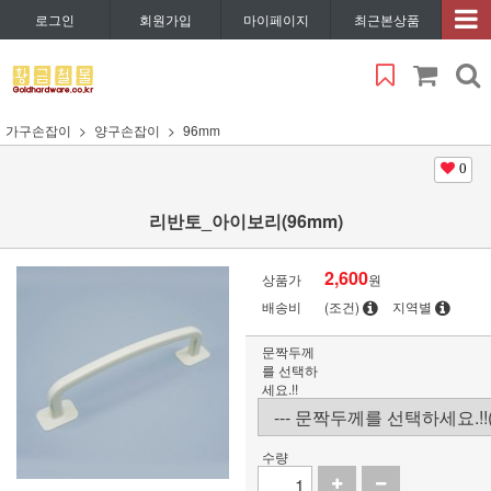
로그인
회원가입
마이페이지
최근본상품
가구손잡이
양구손잡이
96mm
0
리반토_아이보리(96mm)
2,600
상품가
원
배송비
(조건)
지역별
문짝두께
를 선택하
세요.!!
수량