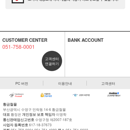
CUSTOMER CENTER
BANK ACCOUNT
051-758-0001
고객센터
연결하기
PC 버전
이용안내
고객센터
황금철물
부산광역시 수영구 민락동 14-6 황금철물
대표
황정은
개인정보 보호 책임자
이명학
통신판매업신고번호
수영구청 제2007-187호
사업자 등록번호
617-18-37673
051-758-0001,051-751-4989
051-751-6603