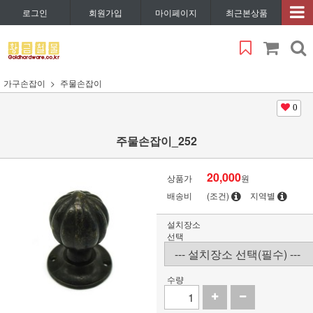
로그인
회원가입
마이페이지
최근본상품
가구손잡이
주물손잡이
0
주물손잡이_252
20,000
상품가
원
배송비
(조건)
지역별
설치장소
선택
수량