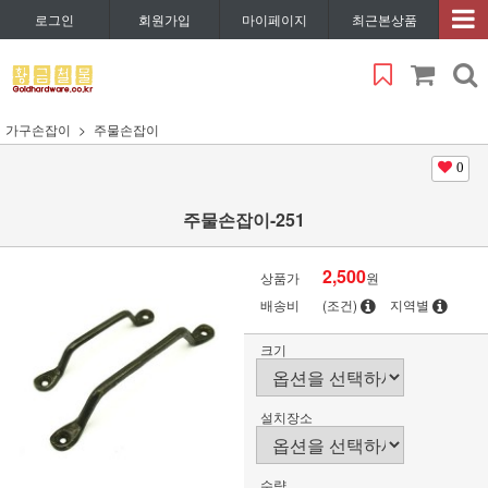
로그인
회원가입
마이페이지
최근본상품
가구손잡이
주물손잡이
0
주물손잡이-251
2,500
상품가
원
배송비
(조건)
지역별
크기
설치장소
수량