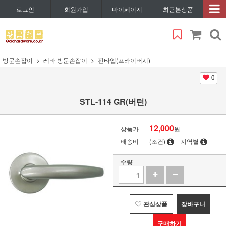
로그인
회원가입
마이페이지
최근본상품
방문손잡이
레바 방문손잡이
핀타입(프라이버시)
0
STL-114 GR(버턴)
12,000
상품가
원
배송비
(조건)
지역별
수량
관심상품
장바구니
구매하기