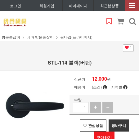
로그인
회원가입
마이페이지
최근본상품
방문손잡이
레바 방문손잡이
핀타입(프라이버시)
1
STL-114 블랙(버턴)
12,000
상품가
원
배송비
(조건)
지역별
수량
관심상품
장바구니
구매하기