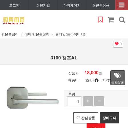
로그인
회원가입
마이페이지
최근본상품
방문손잡이
레바 방문손잡이
핀타입(프라이버시)
0
3100 챔프AL
18,000
상품가
원
배송비
(조건)
지역별
관련상품
수량
관심상품
장바구니