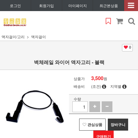
로그인
회원가입
마이페이지
최근본상품
액자걸이/고리
액자걸이
0
벽체레일 와이어 액자고리 - 블랙
3,500
상품가
원
배송비
(조건)
지역별
수량
관심상품
장바구니
구매하기