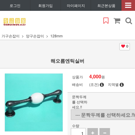
로그인
회원가입
마이페이지
최근본상품
가구손잡이
양구손잡이
128mm
0
해오름엔틱실버
4,000
상품가
원
배송비
(조건)
지역별
문짝두께
를 선택하
세요.!!
수량