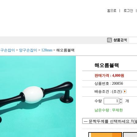
가구손잡이
>
양구손잡이
>
128mm
>
해오름블랙
해오름블랙
판매가격 :
4,000
원
상품번호 : 200856
배송조건 : (조건)
수량
개
남은수량 : 무제한