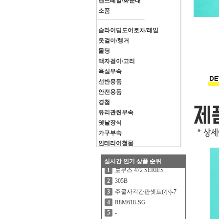
핸드레일/화분대
소품
------------------------
슬라이딩도어호차/레일
옷걸이/행거
몰딩
액자걸이/고리
욕실부속
선반용품
안전용품
경첩
유리관련부속
옛날장식
가구부속
인테리어철물
실시간 인기 상품 순위
도무스 472 SERIES
1
305B
2
주물사각간판셋트(小)-7
3
R8M618-SG
4
-
5