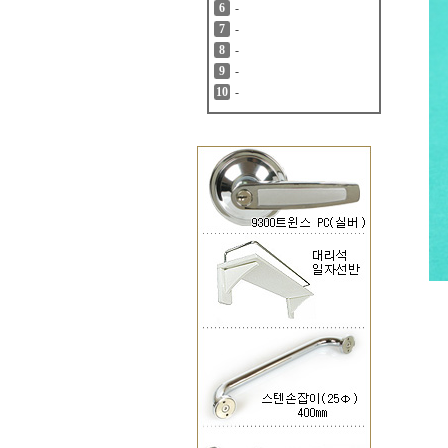
-
6
-
7
-
8
-
9
-
10