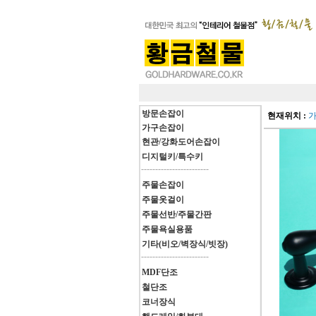
방문손잡이
현재위치 :
가구손잡이
현관/강화도어손잡이
디지털키/특수키
------------------------
주물손잡이
주물옷걸이
주물선반/주물간판
주물욕실용품
기타(비오/벽장식/빗장)
------------------------
MDF단조
철단조
코너장식