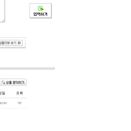
성일
조회
02/03
787