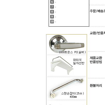
-
6
-
7
-
8
-
9
-
10