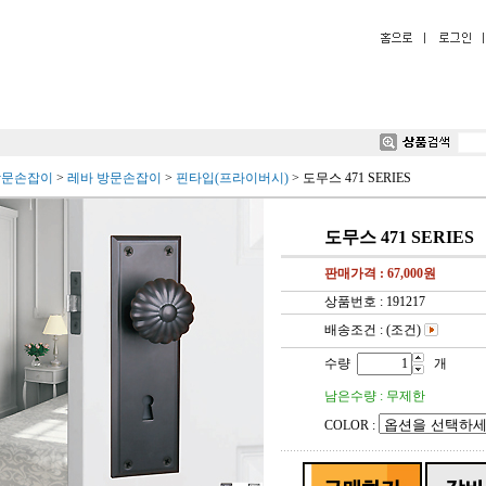
방문손잡이
>
레바 방문손잡이
>
핀타입(프라이버시)
>
도무스 471 SERIES
도무스 471 SERIES
판매가격 :
67,000
원
상품번호 : 191217
배송조건 : (조건)
수량
개
남은수량 : 무제한
COLOR :