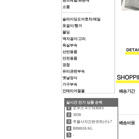
핸드레일/화분대
소품
------------------------
슬라이딩도어호차/레일
옷걸이/행거
몰딩
액자걸이/고리
욕실부속
선반용품
안전용품
경첩
유리관련부속
옛날장식
가구부속
인테리어철물
실시간 인기 상품 순위
도무스 472 SERIES
1
305B
2
주물사각간판셋트(小)-7
3
R8M618-SG
4
-
5