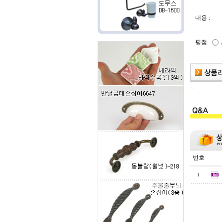
내용 :
평점
번호
1