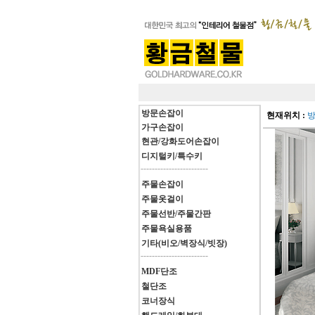
방문손잡이
현재위치 :
가구손잡이
현관/강화도어손잡이
디지털키/특수키
------------------------
주물손잡이
주물옷걸이
주물선반/주물간판
주물욕실용품
기타(비오/벽장식/빗장)
------------------------
MDF단조
철단조
코너장식