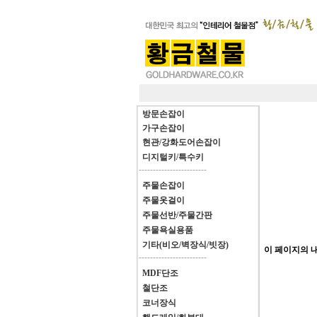
방문손잡이
가구손잡이
현관/강화도어손잡이
디지털키/특수키
------------------------
주물손잡이
주물옷걸이
주물선반/주물간판
주물욕실용품
기타(비오/벽장식/빗장)
이 페이지의 내용
------------------------
MDF단조
철단조
코너장식