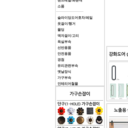
핸드레일/화분대
소품
------------------------
슬라이딩도어호차/레일
옷걸이/행거
몰딩
액자걸이/고리
욕실부속
선반용품
안전용품
경첩
유리관련부속
옛날장식
가구부속
인테리어철물