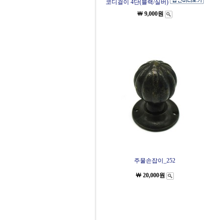
코디걸이 4단(블랙/실버)
￦ 9,000원
주물손잡이_252
￦ 20,000원