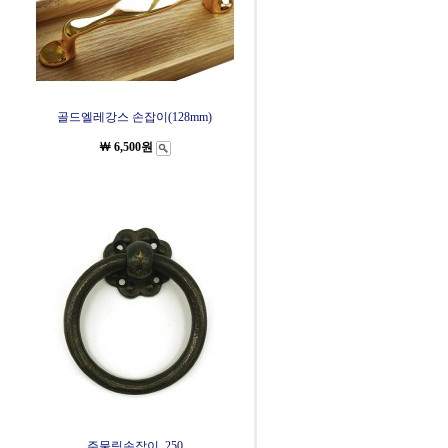
골드엘레강스 손잡이(128mm)
￦ 6,500원
주물링손잡이_250