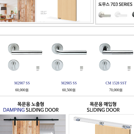
M2905 SS
CM 1528 SST
M2406
60,500원
70,000원
120,00