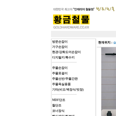
방문손잡이
현재위치 :
가구손잡이
현관/강화도어손잡이
디지털키/특수키
------------------------
주물손잡이
주물옷걸이
주물선반/주물간판
주물욕실용품
기타(비오/벽장식/빗장)
------------------------
MDF단조
철단조
코너장식