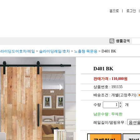
슬라이딩도어호차/레일
>
슬라이딩레일/호차
>
노출형 목문용
>
D401 BK
D401 BK
판매가격 :
110,000
원
상품번호 : 191135
배송조건 : 개별(고정추가)
수량
개
남은수량 : 무제한
레일길이/댐핑유무 :