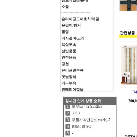
핸드레일/화분대
소품
------------------------
슬라이딩도어호차/레일
옷걸이/행거
몰딩
액자걸이/고리
욕실부속
선반용품
안전용품
경첩
유리관련부속
옛날장식
가구부속
인테리어철물
D4
실시간 인기 상품 순위
200,0
도무스 472 SERIES
1
305B
2
주물사각간판셋트(小)-7
3
R8M618-SG
4
-
5