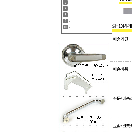
-
6
-
7
-
8
-
9
-
10