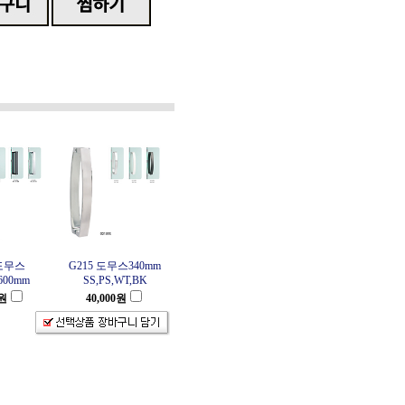
 도무스
G215 도무스340mm
600mm
SS,PS,WT,BK
원
40,000
원