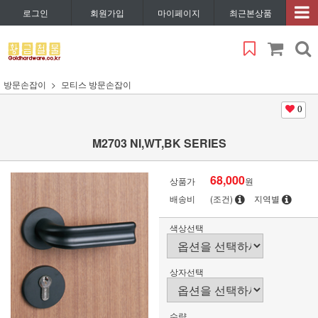
로그인
회원가입
마이페이지
최근본상품
방문손잡이
모티스 방문손잡이
0
M2703 NI,WT,BK SERIES
68,000
상품가
원
배송비
(조건)
지역별
색상선택
상자선택
수량