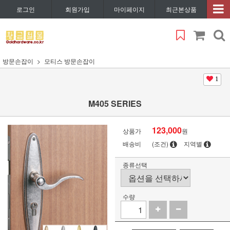
로그인
회원가입
마이페이지
최근본상품
방문손잡이
모티스 방문손잡이
1
M405 SERIES
123,000
상품가
원
배송비
(조건)
지역별
종류선택
수량