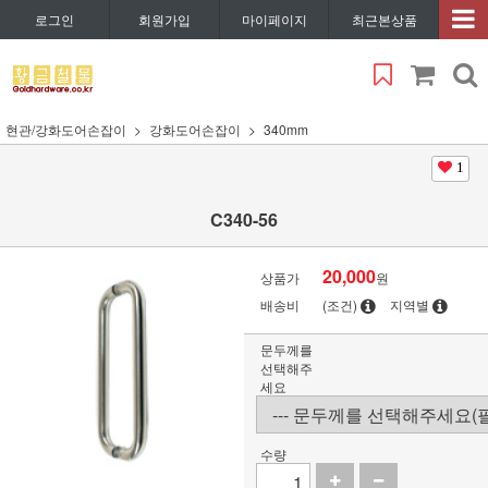
로그인
회원가입
마이페이지
최근본상품
현관/강화도어손잡이
강화도어손잡이
340mm
1
C340-56
20,000
상품가
원
배송비
(조건)
지역별
문두께를
선택해주
세요
수량