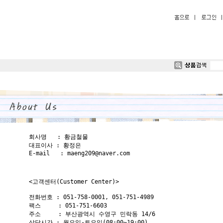
회사명   : 황금철물  

대표이사 : 황정은

E-mail   : maeng209@naver.com

<고객센터(Customer Center)>

전화번호 : 051-758-0001, 051-751-4989

팩스     : 051-751-6603

주소     : 부산광역시 수영구 민락동 14/6

상담시간 : 월요일-토요일(08:00~19:00)
