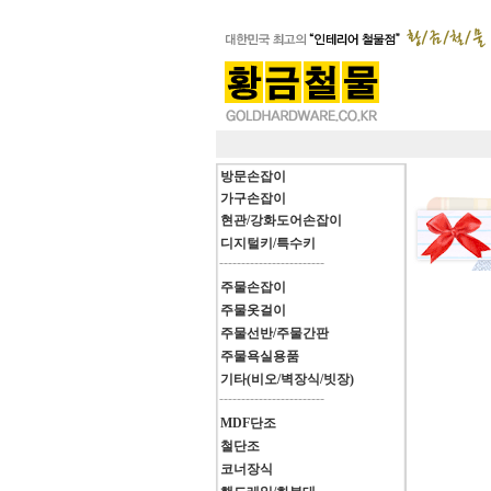
방문손잡이
가구손잡이
현관/강화도어손잡이
디지털키/특수키
------------------------
주물손잡이
주물옷걸이
주물선반/주물간판
주물욕실용품
기타(비오/벽장식/빗장)
------------------------
MDF단조
철단조
코너장식