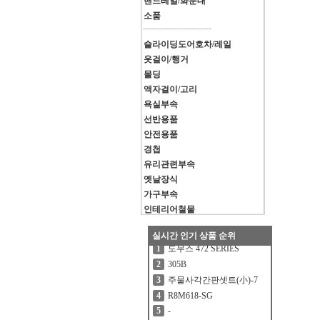
핸드레일/화분대
소품
------------------------
슬라이딩도어호차/레일
옷걸이/행거
몰딩
액자걸이/고리
욕실부속
선반용품
안전용품
경첩
유리관련부속
옛날장식
가구부속
인테리어철물
실시간 인기 상품 순위
도무스 472 SERIES
1
305B
2
주물사각간판셋트(小)-7
3
R8M618-SG
4
-
5