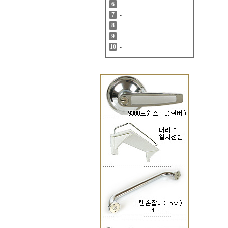
-
6
-
7
-
8
-
9
-
10